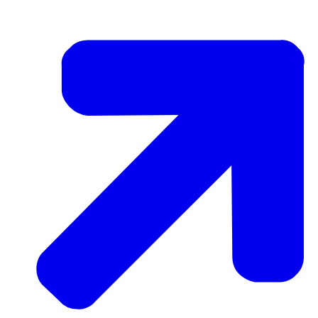
zijn allemaal hele slimme mensen die precies weten wat ze 
werken is heel fijn, want je kan zelf je werktijden bepalen 
locatie kan doen of een andere locatie. Dat is dat is heel
geregeld. Bijvoorbeeld thuiswerken is gewoon perfect gereg
opleidingen staan die interessant zijn voor mijn werkomgev
*Rustige muziek*
Sebastiaan Wissenburg – Senior Applicatiebeheer – Justitël
Op de korte termijn wil ik graag mijn team naar een nog
van jong tot oud en ze zetten zich 100 procent in om Nede
*Muziek speelt*
*Muziek eindigt*
Logo Justitiële ICT Organisatie, Ministerie van Justitie en V